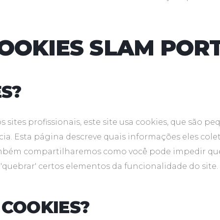
COOKIES SLAM POR
ES?
ites profissionais, este site usa cookies, que são p
ia. Esta página descreve quais informações eles cole
ambém compartilharemos como você pode impedir que
'quebrar' certos elementos da funcionalidade do site.
COOKIES?