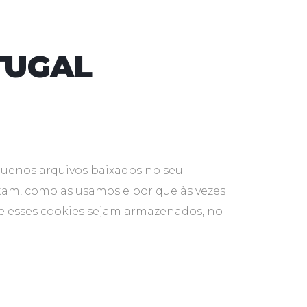
TUGAL
equenos arquivos baixados no seu
tam, como as usamos e por que às vezes
 esses cookies sejam armazenados, no