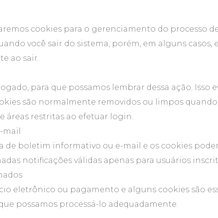
aremos cookies para o gerenciamento do processo de 
quando você sair do sistema, porém, em alguns casos
e ao sair.
logado, para que possamos lembrar dessa ação. Isso ev
cookies são normalmente removidos ou limpos quando 
 áreas restritas ao efetuar login.
e-mail
ura de boletim informativo ou e-mail e os cookies pode
das notificações válidas apenas para usuários inscrito
onados
rcio eletrônico ou pagamento e alguns cookies são es
a que possamos processá-lo adequadamente.