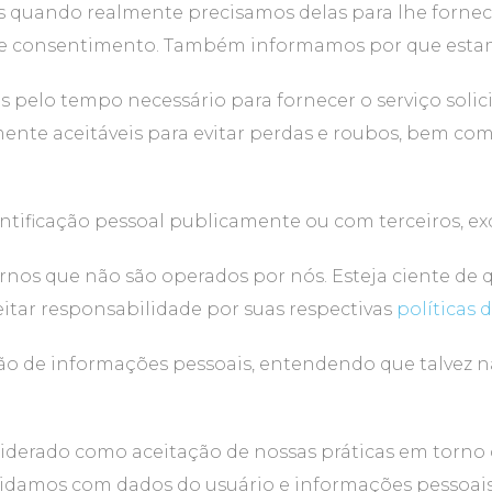
 quando realmente precisamos delas para lhe fornec
o e consentimento. Também informamos por que esta
s pelo tempo necessário para fornecer o serviço sol
te aceitáveis para evitar perdas e roubos, bem como
ificação pessoal publicamente ou com terceiros, exc
xternos que não são operados por nós. Esteja ciente d
eitar responsabilidade por suas respectivas
políticas 
tação de informações pessoais, entendendo que talvez
siderado como aceitação de nossas práticas em torno 
lidamos com dados do usuário e informações pessoai